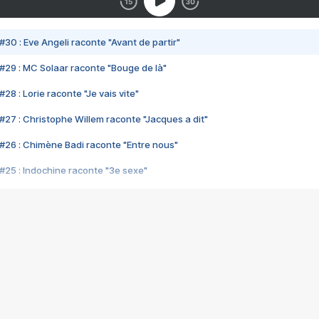
#30 : Eve Angeli raconte "Avant de partir"
#29 : MC Solaar raconte "Bouge de là"
28 : Lorie raconte "Je vais vite"
#27 : Christophe Willem raconte "Jacques a dit"
#26 : Chimène Badi raconte "Entre nous"
#25 : Indochine raconte "3e sexe"
#24 : Zaho raconte "C'est chelou"
#23 : Patrick Bruel raconte "Au café des délices"
#22 : Kyo raconte "Le chemin"
#21 : Nolwenn Leroy raconte "Cassé"
#20 : Patrick Hernandez raconte "Born to be alive"