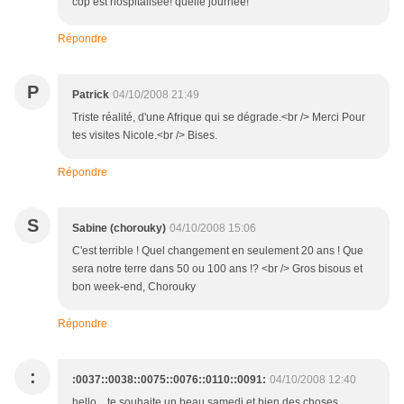
cop est hospitalisée! quelle journée!
Répondre
P
Patrick
04/10/2008 21:49
Triste réalité, d'une Afrique qui se dégrade.<br /> Merci Pour
tes visites Nicole.<br /> Bises.
Répondre
S
Sabine (chorouky)
04/10/2008 15:06
C'est terrible ! Quel changement en seulement 20 ans ! Que
sera notre terre dans 50 ou 100 ans !? <br /> Gros bisous et
bon week-end, Chorouky
Répondre
:
:0037::0038::0075::0076::0110::0091:
04/10/2008 12:40
hello....te souhaite un beau samedi et bien des choses