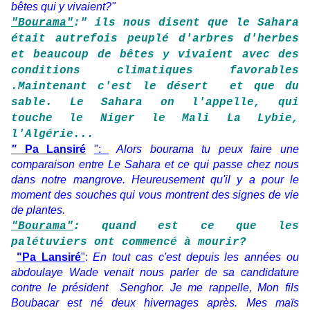
bêtes qui y vivaient?"
"Bourama"
:" ils nous disent que le Sahara
était autrefois peuplé d'arbres d'herbes
et beaucoup de bêtes y vivaient avec des
conditions climatiques favorables
.Maintenant c'est le désert et que du
sable. Le Sahara on l'appelle, qui
touche le Niger le Mali La Lybie
,
l'Algérie...
"
Pa Lansiré
":
Alors bourama tu peux faire une
comparaison entre Le Sahara et ce qui passe chez nous
dans notre mangrove. Heureusement qu'il y a pour le
moment des souches qui vous montrent des signes de vie
de plantes.
"Bourama"
: quand est ce que les
palétuviers ont commencé à mourir?
"Pa Lansiré
"
:
En tout cas c'est depuis les années ou
abdoulaye Wade venait nous parler de sa candidature
contre le président Senghor. Je me rappelle, Mon fils
Boubacar est né deux hivernages après. Mes
maïs